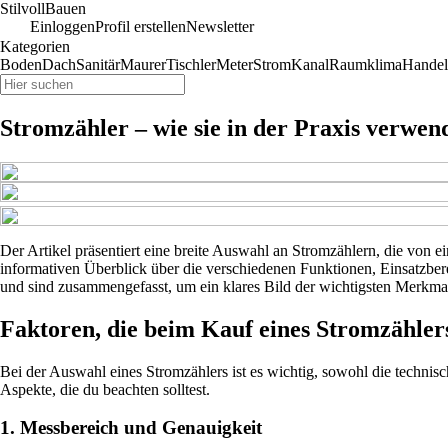
StilvollBauen
Einloggen
Profil erstellen
Newsletter
Kategorien
Boden
Dach
Sanitär
Maurer
Tischler
Meter
Strom
Kanal
Raumklima
Handel
Stromzähler – wie sie in der Praxis verwe
Der Artikel präsentiert eine breite Auswahl an Stromzählern, die von e
informativen Überblick über die verschiedenen Funktionen, Einsatzber
und sind zusammengefasst, um ein klares Bild der wichtigsten Merkmal
Faktoren, die beim Kauf eines Stromzählers
Bei der Auswahl eines Stromzählers ist es wichtig, sowohl die technis
Aspekte, die du beachten solltest.
1. Messbereich und Genauigkeit