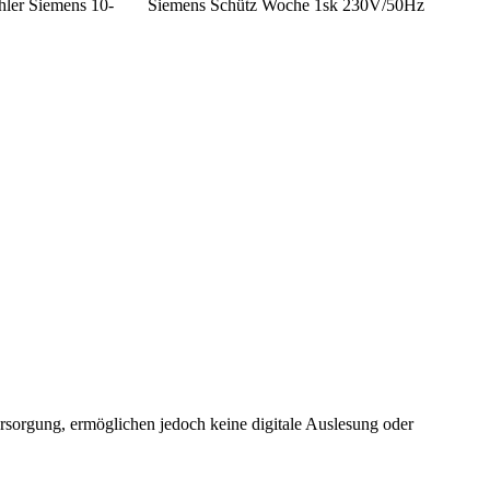
hler Siemens 10-
Siemens Schütz Woche 1sk 230V/50Hz
versorgung, ermöglichen jedoch keine digitale Auslesung oder