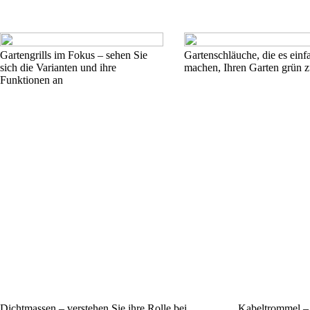
Gartengrills im Fokus – sehen Sie
Gartenschläuche, die es einf
sich die Varianten und ihre
machen, Ihren Garten grün z
Funktionen an
Dichtmassen – verstehen Sie ihre Rolle bei
Kabeltrommel – 