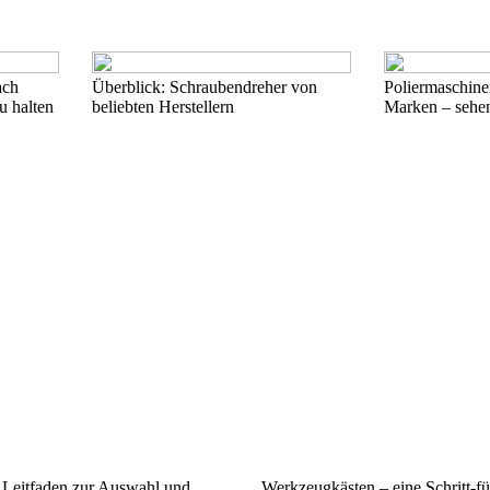
ach
Überblick: Schraubendreher von
Poliermaschin
u halten
beliebten Herstellern
Marken – sehen
Leitfaden zur Auswahl und
Werkzeugkästen – eine Schritt-für