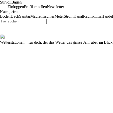
StilvollBauen
Einloggen
Profil erstellen
Newsletter
Kategorien
Boden
Dach
Sanitär
Maurer
Tischler
Meter
Strom
Kanal
Raumklima
Handel
Wetterstationen – für dich, der das Wetter das ganze Jahr über im Blic