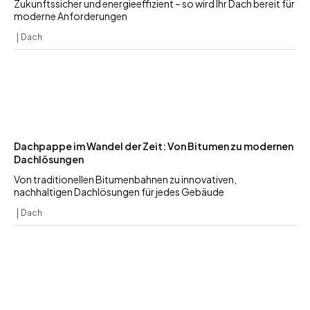
Zukunftssicher und energieeffizient – so wird Ihr Dach bereit für
moderne Anforderungen
Dach
Dachpappe im Wandel der Zeit: Von Bitumen zu modernen
Dachlösungen
Von traditionellen Bitumenbahnen zu innovativen,
nachhaltigen Dachlösungen für jedes Gebäude
Dach