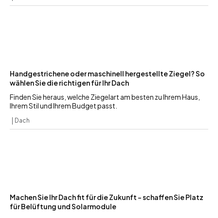
Handgestrichene oder maschinell hergestellte Ziegel? So
wählen Sie die richtigen für Ihr Dach
Finden Sie heraus, welche Ziegelart am besten zu Ihrem Haus,
Ihrem Stil und Ihrem Budget passt.
Dach
Machen Sie Ihr Dach fit für die Zukunft – schaffen Sie Platz
für Belüftung und Solarmodule